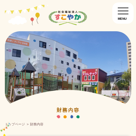
MENU
園について
お知らせ
入園について
南通りすこやか保育園
こぐま保育園
財務内容
トップページ
財務内容
こどものいえ保育園