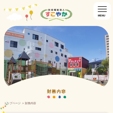
MENU
園について
お知らせ
入園について
南通りすこやか保育園
こぐま保育園
財務内容
トップページ
財務内容
こどものいえ保育園