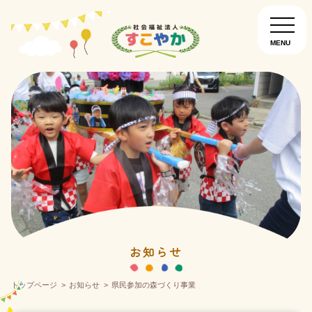
MENU
園について
お知らせ
入園について
南通りすこやか保育園
こぐま保育園
お知らせ
トップページ
お知らせ
県民参加の森づくり事業
こどものいえ保育園