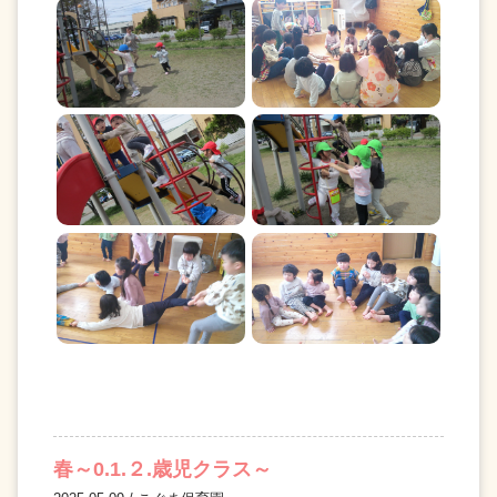
春～0.1.２.歳児クラス～