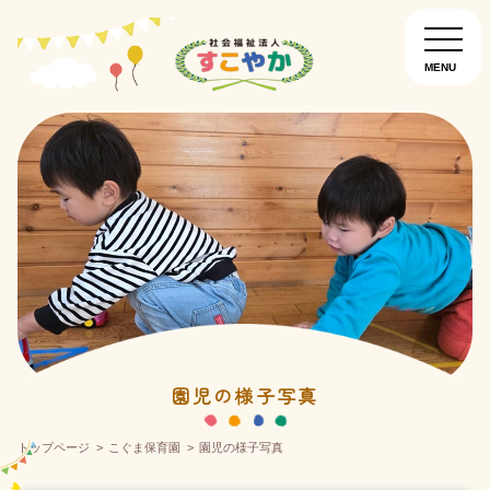
MENU
園について
お知らせ
入園について
南通りすこやか保育園
こぐま保育園
園児の様子写真
トップページ
こぐま保育園
園児の様子写真
こどものいえ保育園