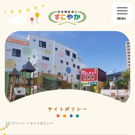
MENU
園について
お知らせ
入園について
南通りすこやか保育園
こぐま保育園
サイトポリシー
トップページ
サイトポリシー
こどものいえ保育園